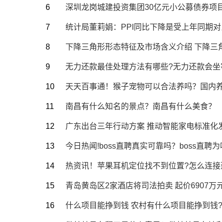
深圳龙岗城建投资集团30亿元小公募债券项目
统计局董莉娟：PPI同比下降是受上年同期
下降三角形形态特征及市场含义介绍 下降三
无力还款最佳处理方法有哪些?无力还款会坐
天天百事通！猴子宠物可以合法养吗？国内
南昌有什么知名的景点？南昌有什么美食？
广东出台三年行动方案 推动智能家电标准化
今日热闻!boss直聘真实可靠吗？boss直
热资讯！苹果耳机定位找不到位置?怎么连接
青岛黄岛区2家酒店将司法拍卖 起价6907万
什么项目能挣到钱 农村有什么项目能挣到钱?