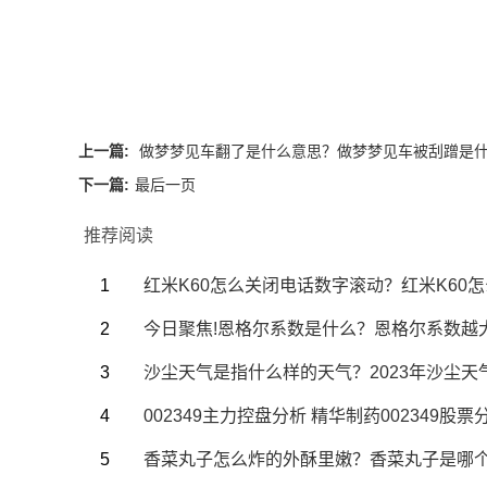
关键词：
香菜丸子怎么炸的外酥里嫩
香
上一篇:
做梦梦见车翻了是什么意思？做梦梦见车被刮蹭是
下一篇:
最后一页
推荐阅读
红米K60怎么关闭电话数字滚动？红米K60
今日聚焦!恩格尔系数是什么？恩格尔系数越
沙尘天气是指什么样的天气？2023年沙尘天
002349主力控盘分析 精华制药002349股
香菜丸子怎么炸的外酥里嫩？香菜丸子是哪