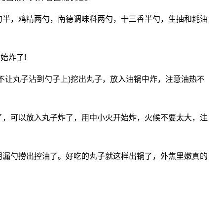
勺半，鸡精两勺，南德调味料两勺，十三香半勺，生抽和耗油
始炸了!
了不让丸子沾到勺子上)挖出丸子，放入油锅中炸，注意油热不
了，可以放入丸子炸了，用中小火开始炸，火候不要太大，注
用漏勺捞出控油了。好吃的丸子就这样出锅了，外焦里嫩真的