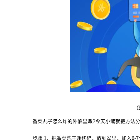
香菜丸子怎么炸的外酥里嫩?今天小编就把方法
步骤 1、把香菜洗干净切碎，放到盆里，加入6-