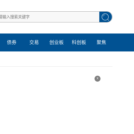
债券
交易
创业板
科创板
聚焦
x