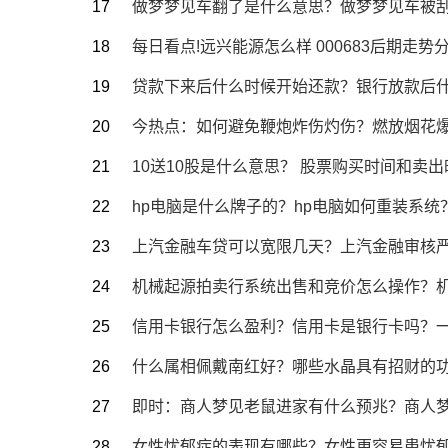
做梦梦见车翻了是什么意思？做梦梦见车被
每日看点!远兴能源怎么样 000683后期走势
贷款下来后什么时候开始还款？银行放款后
今热点：如何避免鞭炮炸伤灼伤？燃放烟花
10送10股是什么意思？ 股票购买时间和卖
hp电脑是什么牌子的？hp电脑如何重装系统
上汽金融车贷可以宽限几天？上汽金融审核严
机械起源拍卖行系统出售和竞价怎么操作？
信用卡银行怎么盈利？信用卡是银行卡吗？
什么属相佩戴南红好？哪些水晶具有招财的
即时：商人梦见老鼠进家有什么预兆？商人
女性忧郁症的表现有哪些？女性更容易患忧郁