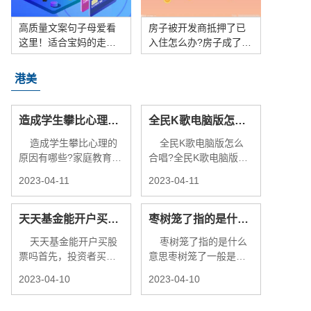
高质量文案句子母爱看
房子被开发商抵押了已
这里！适合宝妈的走心
入住怎么办?房子成了烂
文案有哪些？
尾楼还用继续还房贷吗?
港美
造成学生攀比心理的
全民K歌电脑版怎么
原因有哪些？学生攀
合唱？ 全民k歌的音
造成学生攀比心理的
全民K歌电脑版怎么
比现象的表现形式有
频怎么导出来？ 环球
原因有哪些?家庭教育方
合唱?全民K歌电脑版合
哪些？ 当前速递
速看料
式欠妥现在的孩子大多
唱教程1、首先在线全民
2023-04-11
2023-04-11
是独
K歌电
天天基金能开户买股
枣树笼了指的是什么
票吗？哪些指数更适
意思？枣疯病是很严
天天基金能开户买股
枣树笼了指的是什么
合投资？
重的病吗？
票吗首先，投资者买卖
意思枣树笼了一般是指
股票必须要开股票账
枣树患了枣疯病。枣疯
2023-04-10
2023-04-10
户，而
病是